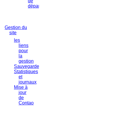
de
département
Gestion du
site
les
liens
pour
la
gestion
Sauvegarde
Statistiques
et
journaux
Mise à
jour
de
Contao