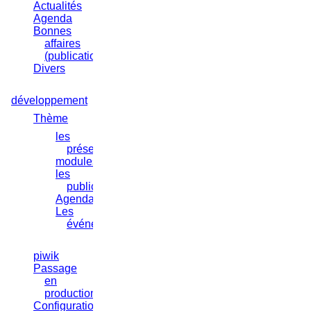
Actualités
Agenda
Bonnes
affaires
(publication)
Divers
développement
Thème
les
présentations
modules
les
publications
Agenda
Les
événements
piwik
Passage
en
production
Configuration