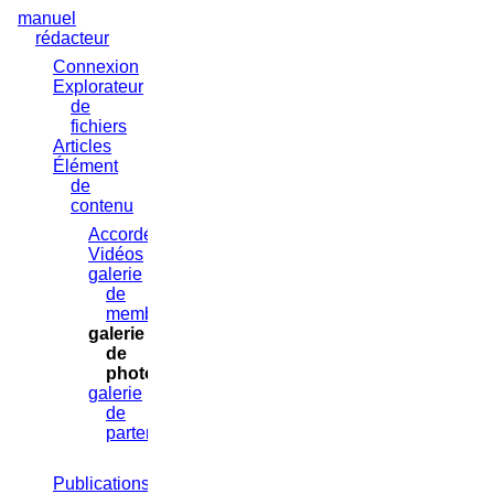
Aller
manuel
au
rédacteur
contenu
Connexion
Explorateur
de
fichiers
Articles
Élément
de
contenu
Accordéons
Vidéos
galerie
de
membres
galerie
de
photos
galerie
de
partenaires
Publications