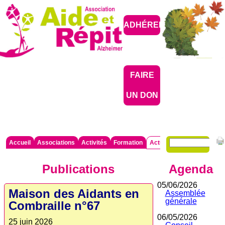
ADHÉRER
FAIRE
UN DON
Mots-
Aller
Accueil
Associations
Activités
Formation
Actualités
Partenaires

clés
au
contenu
Publications
Agenda
05/06/2026
Maison des Aidants en
Assemblée
générale
Combraille n°67
06/05/2026
25 juin 2026